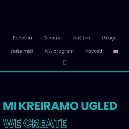
Početna
O nama
Naš tim
Usluge
Naše misli
IVA program
Novosti
MI KREIRAMO UGLED
WE CREATE