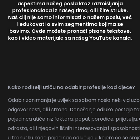
aspektima našeg posla kroz razmišljanja
profesionalaca iz našeg tima, ali i šire struke.
Naš cilj nije samo informisati o našem poslu, već
i edukovati o svim segmentima kojima se
bavimo. Ovde možete pronaći pisane tekstove,
kao i video materijale sa našeg YouTube kanala.
Kako roditelji utiču na odabir profesije kod djece?
Odabir zanimanja je uvijek sa sobom nosio neki vid uzbu
odgovornosti, ali i straha. Donošenje odluke postaje t
pojedinca utiče niz faktora, poput porodice, prijatelja,
odrasta, ali i njegovih ličnih interesovanja i sposobnost
u trenutku kada pojedinac
odlučuje
u kojem će se smje