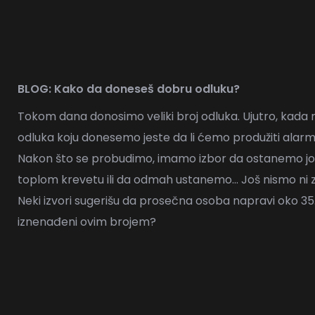
BLOG: Kako da doneseš dobru odluku?
Tokom dana donosimo veliki broj odluka. Ujutro, kada 
odluka koju donesemo jeste da li ćemo produžiti alarm 
Nakon što se probudimo, imamo izbor da ostanemo još
toplom krevetu ili da odmah ustanemo… Još nismo ni 
Neki
izvori
sugerišu da prosečna osoba napravi oko 35.
iznenađeni ovim brojem?