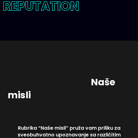
REPUTATION
Naše
misli
Rubrika “Naše misli” pruža vam priliku za
sveobuhvatno upoznavanje sa različitim