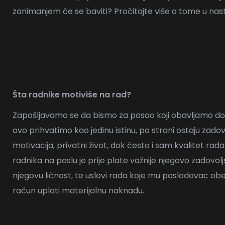
zanimanjem će se baviti? Pročitajte više o tome u na
Šta radnike motiviše na rad?
Zapošljavamo se da bismo za posao koji obavljamo do
ovo prihvatimo kao jedinu istinu, po strani ostaju zadovo
motivacija, privatni život, dok često i sam kvalitet ra
radnika na poslu je prije plate važnije njegovo zadovolj
njegovu ličnost, te uslovi rada koje mu poslodavac obe
račun uplati materijalnu naknadu.