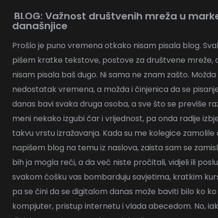
BLOG: Važnost društvenih mreža u mark
današnjice
Prošlo je puno vremena otkako nisam pisala blog. S
pišem kratke tekstove, postove za društvene mreže, a
nisam pisala baš dugo. Ni sama ne znam zašto. Možda
nedostatak vremena, a možda i činjenica da se pisan
danas bavi svaka druga osoba, a sve što se previše ra
meni nekako izgubi čar i vrijednost, pa onda radije iz
takvu vrstu izražavanja. Kada su me kolegice zamolile
napišem blog na temu iz naslova, zaista sam se zamisli
bih ja mogla reći, a da već niste pročitali, vidjeli ili posl
svakom ćošku vas bombarduju savjetima, kratkim kur
pa se čini da se digitalom danas može baviti bilo ko ko
kompjuter, pristup internetu i vlada abecedom. No, ia