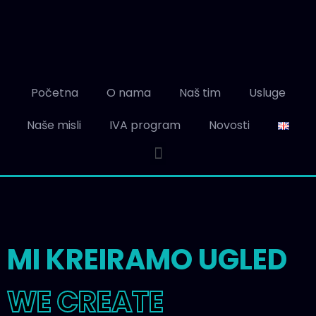
Početna
O nama
Naš tim
Usluge
Naše misli
IVA program
Novosti
MI KREIRAMO UGLED
WE CREATE