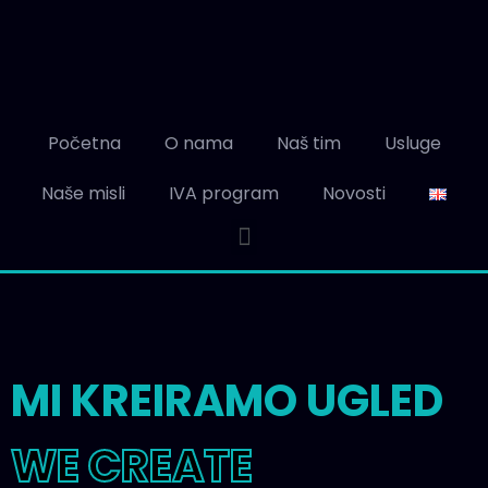
Početna
O nama
Naš tim
Usluge
Naše misli
IVA program
Novosti
MI KREIRAMO UGLED
WE CREATE