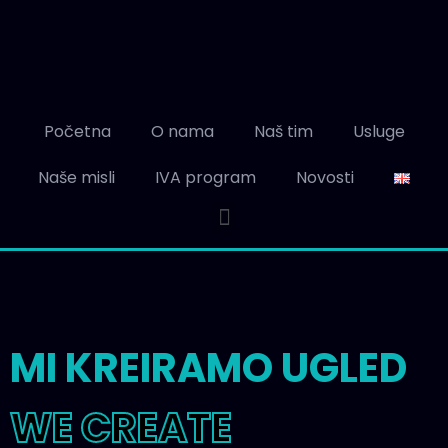
Početna
O nama
Naš tim
Usluge
Naše misli
IVA program
Novosti
MI KREIRAMO UGLED
WE CREATE