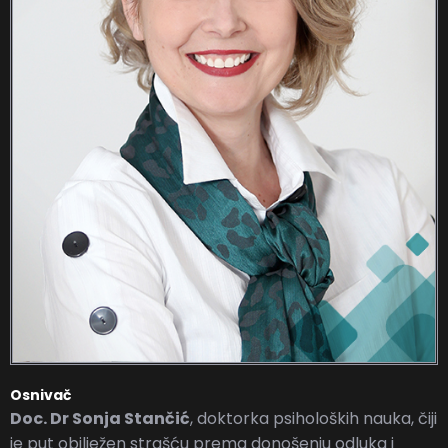
Osnivač
D
oc. Dr Sonja Stančić
, doktorka psiholoških nauka, čiji
je put obilježen strašću prema donošenju odluka i