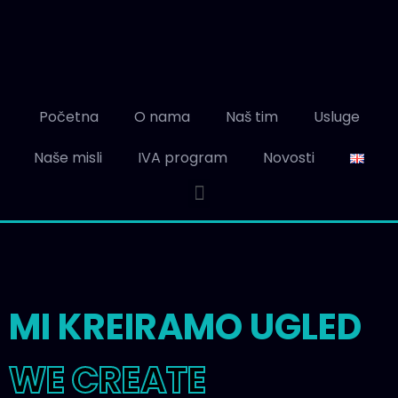
Početna
O nama
Naš tim
Usluge
Naše misli
IVA program
Novosti
MI KREIRAMO UGLED
WE CREATE