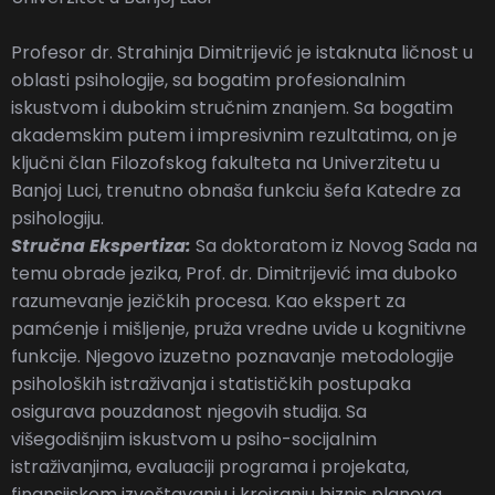
Profesor dr. Strahinja Dimitrijević je istaknuta ličnost u
oblasti psihologije, sa bogatim profesionalnim
iskustvom i dubokim stručnim znanjem. Sa bogatim
akademskim putem i impresivnim rezultatima, on je
ključni član Filozofskog fakulteta na Univerzitetu u
Banjoj Luci, trenutno obnaša funkciu šefa Katedre za
psihologiju.
Stručna Ekspertiza:
Sa doktoratom iz Novog Sada na
temu obrade jezika, Prof. dr. Dimitrijević ima duboko
razumevanje jezičkih procesa. Kao ekspert za
pamćenje i mišljenje, pruža vredne uvide u kognitivne
funkcije. Njegovo izuzetno poznavanje metodologije
psiholoških istraživanja i statističkih postupaka
osigurava pouzdanost njegovih studija. Sa
višegodišnjim iskustvom u psiho-socijalnim
istraživanjima, evaluaciji programa i projekata,
finansijskom izveštavanju i kreiranju biznis planova,