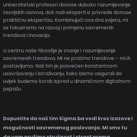
univerzitetski profesori donose duboko razumijevanje
teorijskih osnova, dok naši eksperti iz privrede donose
praktičnu ekspertizu. Kombinujući ova dva svijeta, mi
se fokusiramo na razvoj i primjenu savremenih
trendova i inovacija.
U centru naše filozofije je znanje i razumijevanje
savremenih trendova. Mi ne pratimo trendove – mi ih
postavljamo. Naš tim je posvećen konstantnom
usavršavanju i istraživanju, kako bismo osigurali da
uvijek budemo korak ispred u dinamičnom digitalnom
pejzažu.
Dopustite da naš tim
Sigma.ba
vodi kroz izazove i
mogućnosti savremenog poslovanja. Mi smo tu
da vam pružimo stručnost i strast prema