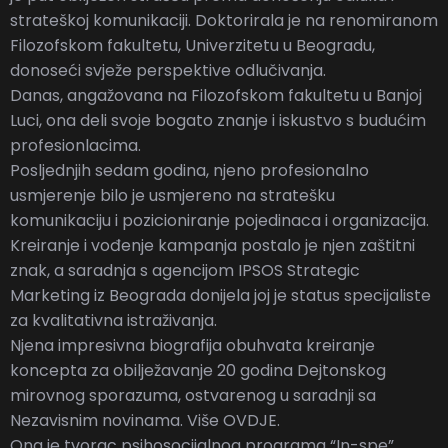
strateškoj komunikaciji. Doktorirala je na renomiranom
Filozofskom fakultetu, Univerzitetu u Beogradu,
donoseći svježe perspektive odlučivanja.
Danas, angažovana na Filozofskom fakultetu u Banjoj
Luci, ona deli svoje bogato znanje i iskustvo s budućim
profesionlacima.
Posljednjih sedam godina, njeno profesionalno
usmjerenje bilo je usmjereno na stratešku
komunikaciju i pozicioniranje pojedinaca i organizacija.
Kreiranje i vođenje kampanja postalo je njen zaštitni
znak, a saradnja s agencijom IPSOS Strategic
Marketing iz Beograda donijela joj je status specijaliste
za kvalitativna istraživanja.
Njena impresivna biografija obuhvata kreiranje
koncepta za obilježavanje 20 godina Dejtonskog
mirovnog sporazuma, ostvarenog u saradnji sa
Nezavisnim novinama. Više
OVDJE
.
Ona je tvorac psihosocijalnog programa “In-spe”,