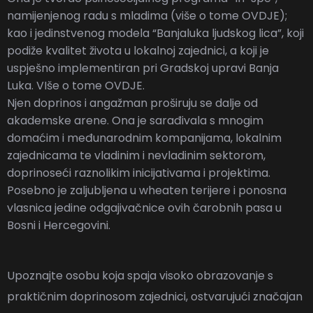
namijenjenog radu s mladima (više o tome
OVDJE
)
;
kao i jedinstvenog modela “Banjaluka ljudskog lica”, koji
podiže kvalitet života u lokalnoj zajednici, a koji je
uspješno implementiran pri Gradskoj upravi Banja
Luka. VIše o tome
OVDJE
.
Njen doprinos i angažman proširuju se dalje od
akademske arene. Ona je sarađivala s mnogim
domaćim i međunarodnim kompanijama, lokalnim
zajednicama te vladinim i nevladinim sektorom,
doprinoseći raznolikim inicijativama i projektima.
Posebno je zaljubljena u wheaten terijere i ponosna
vlasnica jedine odgajivačnice ovih čarobnih pasa u
Bosni i Hercegovini.
Upoznajte osobu koja spaja visoko obrazovanje s
praktičnim doprinosom zajednici, ostvarujući značajan