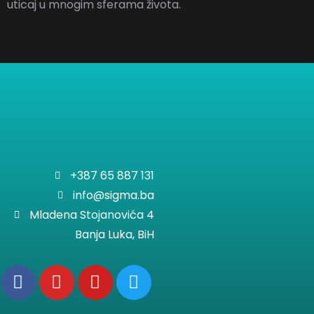
uticaj u mnogim sferama života.
+387 65 887 131
info@sigma.ba
Mladena Stojanovića 4
Banja Luka, BiH