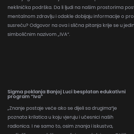
neklinička podrška. Da li ljudi na našim prostorima po
mentalnom zdravlju i odakle dobijaju informacije o p
susreću? Odgovor na ova i slična pitanja krije se u jedi
simboličnim nazivom „IVA“.
Sigma poklanja Banjoj Luci besplatan edukativni
program “Iva”
„Znanje postaje veće ako se dijeli sa drugima“je
poznata krilatica u koju vjeruju i učesnici naših
radionica. I ne samo to, osim znanja i iskustva,