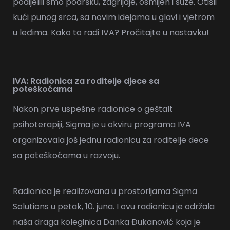
podijelili smo podršku, zagrljaje, osmijeh i suze. Otišli
kući punog srca, sa novim idejama u glavi i vjetrom
u leđima. Kako to radi IVA? Pročitajte u nastavku!
IVA: Radionica za roditelje djece sa
poteškoćama
Nakon prve uspešne radionice o geštalt
psihoterapiji, Sigma je u okviru programa IVA
organizovala još jednu radionicu za roditelje dece
sa poteškoćama u razvoju.
Radionica je realizovana u prostorijama Sigma
Solutions u petak, 10. juna. I ovu radionicu je održala
naša draga koleginica Danka Đukanović koja je