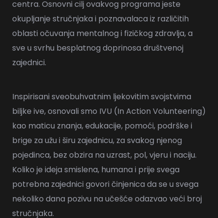
centra. Osnovni cilj ovakvog programa jeste
okupljanje stručnjaka i poznavalaca iz različitih
oblasti očuvanja mentalnog i fizičkog zdravlja, a
sve u svrhu besplatnog doprinosa društvenoj
zajednici.
Inspirisani sveobuhvatnim ljekovitim svojstvima
biljke
ive
, osnovali smo IVU (In Action Volunteering)
kao maticu znanja, edukacije, pomoći, podrške i
brige za užu i širu zajednicu, za svakog njenog
pojedinca, bez obzira na uzrast, pol, vjeru i naciju.
Koliko je ideja smislena, humana i prije svega
potrebna zajednici govori činjenica da se u svega
nekoliko dana pozivu na učešće odazvao veći broj
stručnjaka.