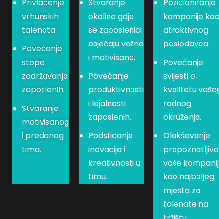
Privlačenje
Stvaranje
Pozicioniranje
vrhunskih
okoline gdje
kompanije ka
talenata.
se zaposlenici
atraktivnog
osjećaju važno
poslodavca.
Povećanje
i motivisano.
stope
Povećanje
zadržavanja
Povećanje
svijesti o
zaposlenih.
produktivnosti
kvalitetu vaše
i lojalnosti
radnog
Stvaranje
zaposlenih.
okruženja.
motivisanog
i predanog
Podsticanje
Olakšavanje
tima.
inovacija i
prepoznatljivo
kreativnosti u
vaše kompani
timu.
kao najboljeg
mjesta za
talenate na
tržištu.