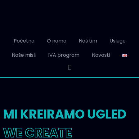
Početna
O nama
Naš tim
Usluge
Naše misli
IVA program
Novosti
MI KREIRAMO UGLED
WE CREATE