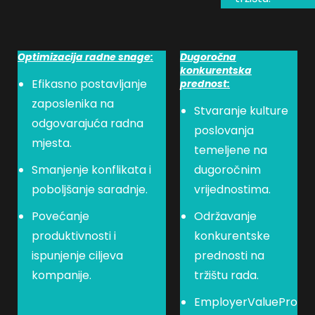
Optimizacija radne snage:
Dugoročna
konkurentska
Efikasno postavljanje
prednost:
zaposlenika na
Stvaranje kulture
odgovarajuća radna
poslovanja
mjesta.
temeljene na
Smanjenje konflikata i
dugoročnim
poboljšanje saradnje.
vrijednostima.
Povećanje
Održavanje
produktivnosti i
konkurentske
ispunjenje ciljeva
prednosti na
kompanije.
tržištu rada.
EmployerValuePro