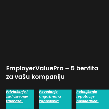
EmployerValuePro – 5 benfita
za vašu kompaniju
Privlačenje i
Povećanje
Poboljšanje
zadržavanje
angažmana
reputacije
talenata:
zaposlenih:
poslodavca: