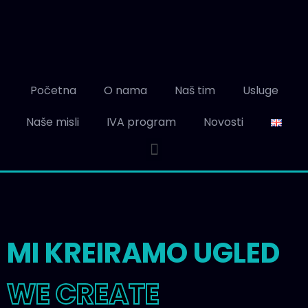
Početna
O nama
Naš tim
Usluge
Naše misli
IVA program
Novosti
MI KREIRAMO UGLED
WE CREATE