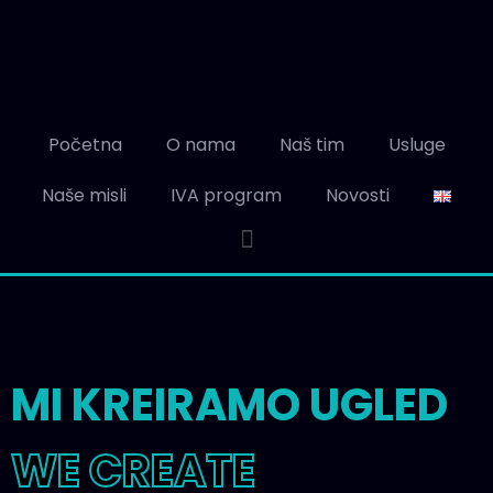
Početna
O nama
Naš tim
Usluge
Naše misli
IVA program
Novosti
MI KREIRAMO UGLED
WE CREATE