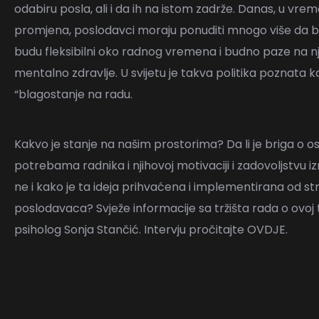
odabiru posla, ali i da ih na istom zadrže. Danas, u vre
promjena, poslodavci moraju ponuditi mnogo više da bi 
budu fleksibilni oko radnog vremena i budno paze na nji
mentalno zdravlje. U svijetu je takva politika poznata ka
“blagostanje na radu.
Kakvo je stanje na našim prostorima? Da li je briga o o
potrebama radnika i njihovoj motivaciji i zadovoljstvu izm
ne i kako je ta ideja prihvaćena i implementirana od st
poslodavaca? Svježe informacije sa tržišta rada o ovoj 
psiholog Sonja Stančić. Intervju pročitajte
OVDJE
.