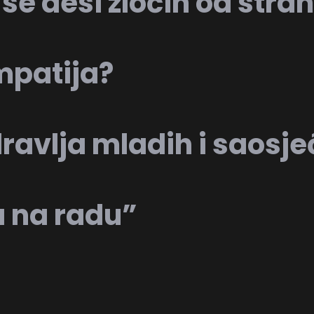
e desi zločin od stran
mpatija?
avlja mladih i saosje
a na radu”