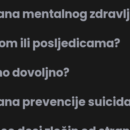
ana mentalnog zdravl
jom ili posljedicama?
mo dovoljno?
na prevencije suicid