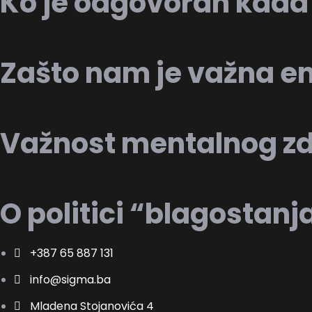
Ko je odgovoran kada s
Zašto nam je važna e
Važnost mentalnog zdr
O politici “blagostanj
+387 65 887 131
info@sigma.ba
Mladena Stojanovića 4