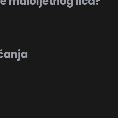
e maloljetnog lica?
ćanja