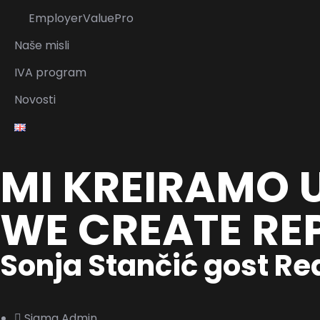
EmployerValuePro
Naše misli
IVA program
Novosti
MI KREIRAMO 
WE CREATE RE
Sonja Stančić gost Re
Sigma Admin