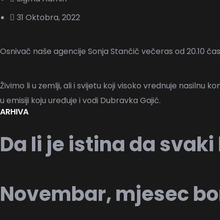
31 Oktobra, 2022
Osnivač naše agencije Sonja Stančič večeras od 20.10 čas
Živimo li u zemlji, ali i svijetu koji visoko vrednuje nasil
u emisiji koju uređuje i vodi Dubravka Gajić.
ARHIVA
Da li je istina da svak
Novembar, mjesec borb