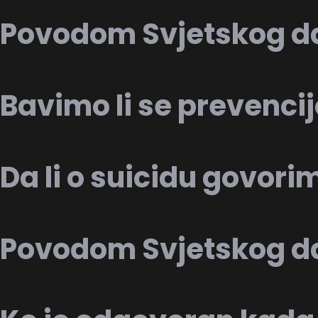
Povodom Svjetskog d
Bavimo li se prevenci
Da li o suicidu govori
Povodom Svjetskog da