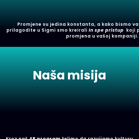
Promjene su jedina konstanta, a kako bismo va
prilagodite u Sigmi smo kreirali
In spe pristup
koji 
promjena u vašoj kompaniji.
Naša misija
Kroz naš
4P program
želimo da razvijamo kulturu