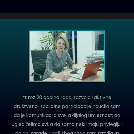
“Kroz 20 godina rada, razvoja i aktivne
društveno-socijalne participacije naučila sam
da je komunikacija sve, a dijalog umjetnost; da
ugled želimo svi, a da samo neki imaju privlegiju i
da ga izgrade. I baš zbog toga sam razvila
In