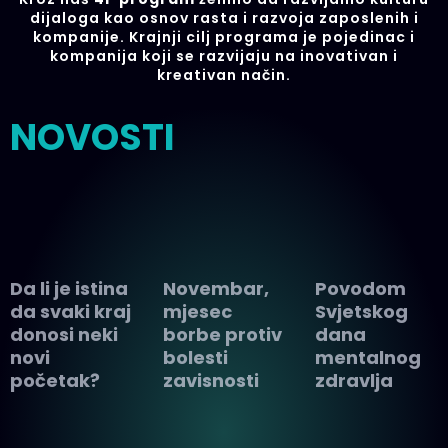
dijaloga kao osnov rasta i razvoja zaposlenih i
kompanije. Krajnji cilj programa je pojedinac i
kompanija koji se razvijaju na inovativan i
kreativan način.
NOVOSTI
Da li je istina
Novembar,
Povodom
da svaki kraj
mjesec
Svjetskog
donosi neki
borbe protiv
dana
novi
bolesti
mentalnog
početak?
zavisnosti
zdravlja