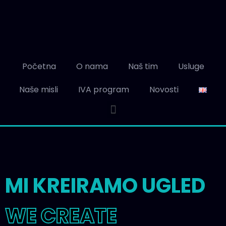
Početna
O nama
Naš tim
Usluge
Naše misli
IVA program
Novosti
MI KREIRAMO UGLED
WE CREATE