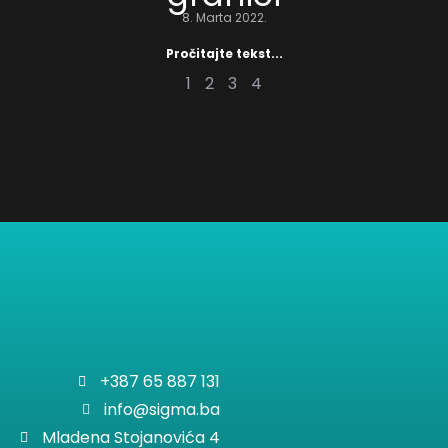
8. Marta 2022.
Pročitajte tekst...
1
2
3
4
+387 65 887 131
info@sigma.ba
Mladena Stojanovića 4