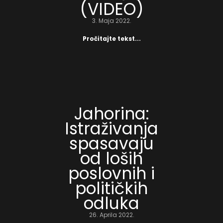
(VIDEO)
3. Maja 2022.
Pročitajte tekst...
Jahorina:
Istraživanja
spasavaju
od loših
poslovnih i
političkih
odluka
26. Aprila 2022.