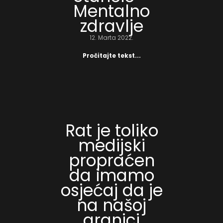
Mentalno
zdravlje
12. Marta 2022.
Pročitajte tekst...
Rat je toliko
medijski
propraćen
da imamo
osjećaj da je
na našoj
granici