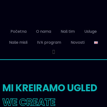
Početna
O nama
Naš tim
Usluge
Naše misli
IVA program
Novosti
MI KREIRAMO UGLED
WE CREATE