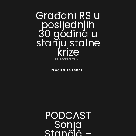
Građani RS u
posljednjih
30 godina u
stanju stalne
krize
14. Marta 2022.
Pročitajte tekst...
PODCAST
Sonja
Stančić –