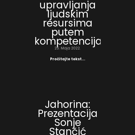
upravljanja
ljudskim
resursima
putem
kompetencija
25. Maja 2022.
Pročitajte tekst...
Jahorina:
Prezentacija
Sonje
Stančić