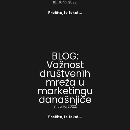
10. Juna 2022.
Pročitajte tekst...
BLOG:
Važnost
društvenih
mreža u
marketingu
današnjice
8. Juna 2022.
Pročitajte tekst...