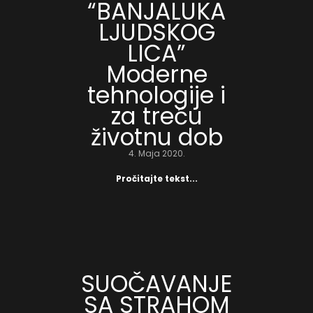
“BANJALUKA
LJUDSKOG
LICA”
Moderne
tehnologije i
za treću
životnu dob
4. Maja 2020.
Pročitajte tekst...
SUOČAVANJE
SA STRAHOM