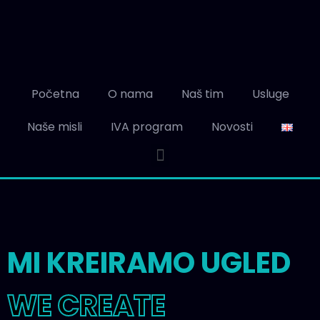
Početna
O nama
Naš tim
Usluge
Naše misli
IVA program
Novosti
MI KREIRAMO UGLED
WE CREATE