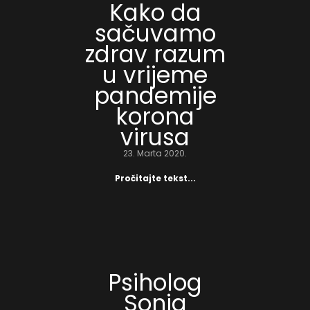
Kako da
sačuvamo
zdrav razum
u vrijeme
pandemije
korona
virusa
23. Marta 2020.
Pročitajte tekst...
Psiholog
Sonja