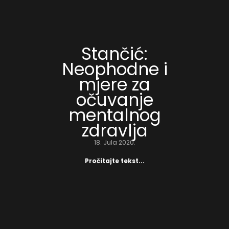
Stančić:
Neophodne i
mjere za
očuvanje
mentalnog
zdravlja
18. Jula 2020.
Pročitajte tekst...