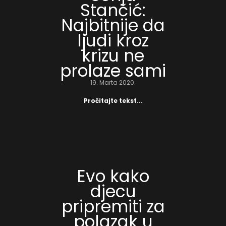
Stančić:
Najbitnije da
ljudi kroz
krizu ne
prolaze sami
19. Marta 2020.
Pročitajte tekst...
Evo kako
djecu
pripremiti za
polazak u