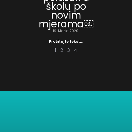
školu po
novim
mjerama￼
19. Marta 2020.
Pročitajte tekst...
1
2
3
4