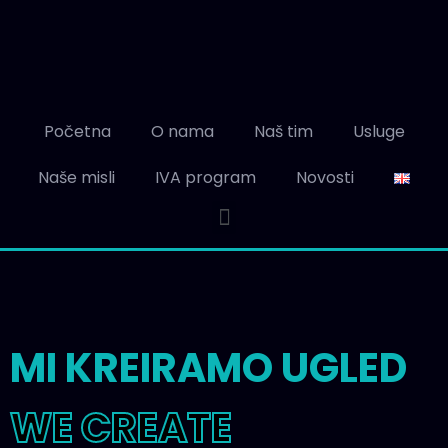
Početna
O nama
Naš tim
Usluge
Naše misli
IVA program
Novosti
MI KREIRAMO UGLED
WE CREATE