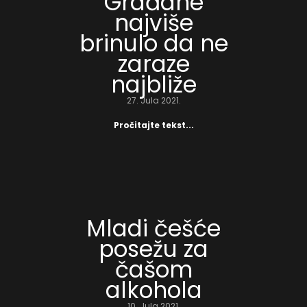
Građane
najviše
brinulo da ne
zaraze
najbliže
27. Jula 2021.
Pročitajte tekst...
Mladi češće
posežu za
čašom
alkohola
10. Jula 2021.