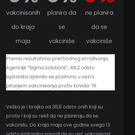
vakcinisanih
planira da
ne planira
do kraja
se
da se
maja
vakciniše
vakciniše
Prema rezultatima prethodnog istraživanja
Agencije “Sigma Solutions”, 48,2 odsto
ispitanika izjasnilo se pozitivno u vezi s
pitanjem vakcinisanja protiv kovida-19.
Velika je i brojka od 38,8 odsto onih koji su
protiv i koji su rekli da ne planiraju da se
vakcinišu. Do kraja maja ove godine svega 13
odsto ispitanika navodi da su već vakcinisani.