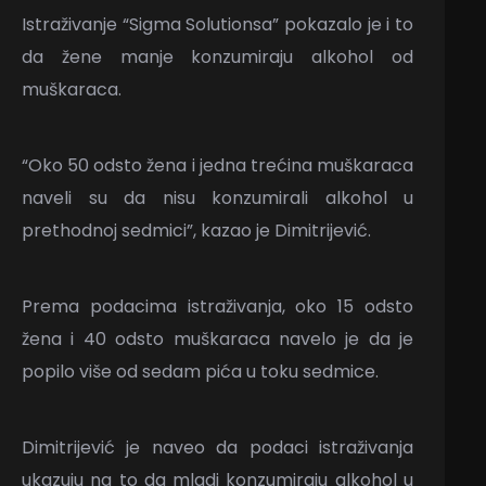
Istraživanje “Sigma Solutionsa” pokazalo je i to
da žene manje konzumiraju alkohol od
muškaraca.
“Oko 50 odsto žena i jedna trećina muškaraca
naveli su da nisu konzumirali alkohol u
prethodnoj sedmici”, kazao je Dimitrijević.
Prema podacima istraživanja, oko 15 odsto
žena i 40 odsto muškaraca navelo je da je
popilo više od sedam pića u toku sedmice.
Dimitrijević je naveo da podaci istraživanja
ukazuju na to da mladi konzumiraju alkohol u