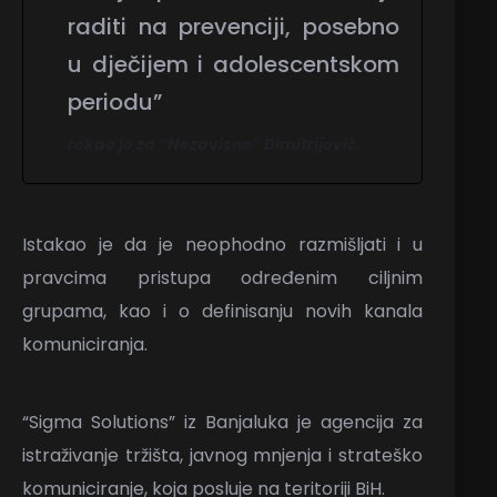
raditi na prevenciji, posebno
u dječijem i adolescentskom
periodu”
rekao je za “Nezavisne” Dimitrijević.
Istakao je da je neophodno razmišljati i u
pravcima pristupa određenim ciljnim
grupama, kao i o definisanju novih kanala
komuniciranja.
“Sigma Solutions” iz Banjaluka je agencija za
istraživanje tržišta, javnog mnjenja i strateško
komuniciranje, koja posluje na teritoriji BiH.