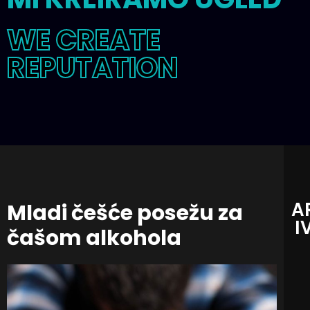
WE CREATE
REPUTATION
A
Mladi češće posežu za
I
čašom alkohola